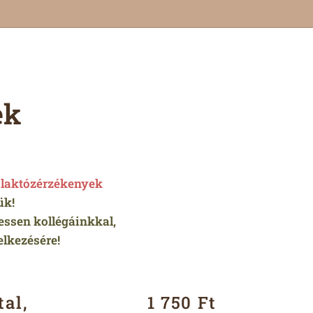
ek
e
laktózérzékenyek
ük!
essen kollégáinkkal,
elkezésére!
tal,
1 750 Ft