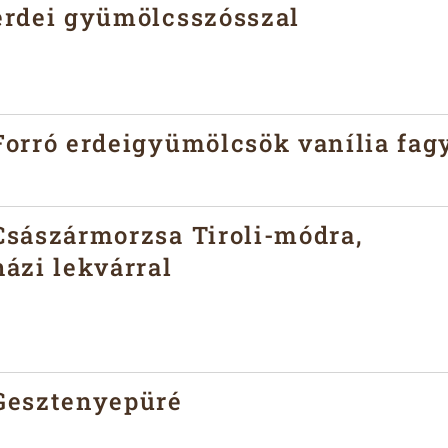
erdei gyümölcsszósszal
🥛
🌾
Forró erdeigyümölcsök vanília fagy
🥛
Császármorzsa Tiroli-módra,
házi lekvárral
🥛
🌾
Gesztenyepüré
🥛