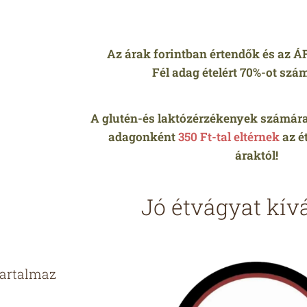
Az árak forintban értendők és az Á
Fél adag ételért 70%-ot szám
A glutén-és laktózérzékenyek számára 
adagonként
350 Ft-tal eltérnek
az ét
áraktól!
Jó étvágyat kív
tartalmaz