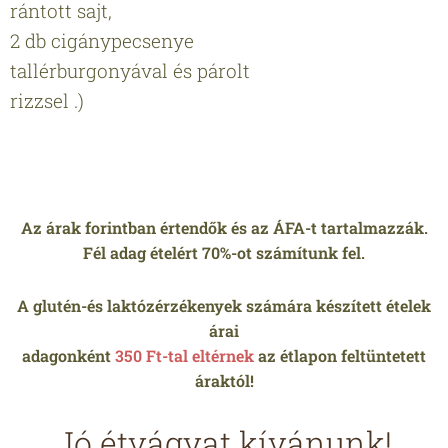
rántott sajt,
2 db cigánypecsenye
tallérburgonyával és párolt
rizzsel .)
Az árak forintban értendők és az ÁFA-t tartalmazzák.
Fél adag ételért 70%-ot számítunk fel.
A glutén-és laktózérzékenyek számára készített ételek
árai
adagonként
350 Ft-tal eltérnek
az étlapon feltüntetett
áraktól!
Jó étvágyat kívánunk!