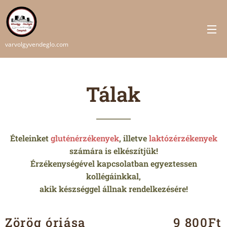
varvolgyvendeglo.com
Tálak
Ételeinket
gluténérzékenyek
, illetve
laktózérzékenyek
számára is elkészítjük!
Érzékenységével kapcsolatban egyeztessen
kollégáinkkal,
akik készséggel állnak rendelkezésére!
Zörög óriása
9 800Ft