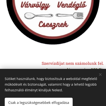
Szervízdíjat nem számolunk fel.
A csomagolóanyag ára 250 Ft.
Sütiket használunk, hogy biztosítsuk a weboldal megfelelő
működését és biztonságát, valamint hogy a lehető legjobb
felhasználói élményt kínáljuk Neked.
Csak a legszükségesebbek elfogadása
Adatkezelési Tájékoztató