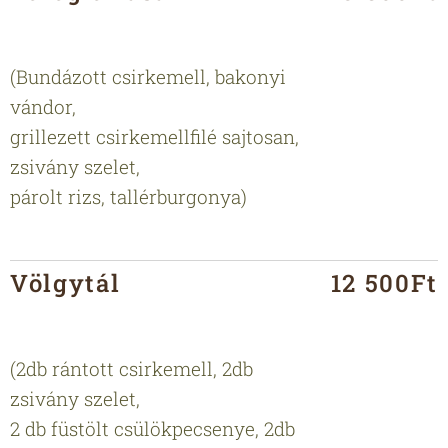
🥛
🌾
(Bundázott csirkemell, bakonyi
vándor,
grillezett csirkemellfilé sajtosan,
zsivány szelet,
párolt rizs, tallérburgonya)
Völgytál
12 500Ft
🥛
🌾
(2db rántott csirkemell, 2db
zsivány szelet,
2 db füstölt csülökpecsenye, 2db